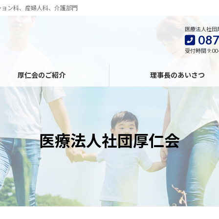
ション科、産婦人科、介護部門
医療法人社団
087
受付時間 9:00
厚仁会のご紹介
理事長のあいさつ
医療法人社団厚仁会