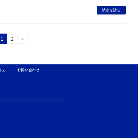
続きを読む
1
2
»
固
固
定
定
ペ
ペ
ー
ー
ジ
ジ
セス
お問い合わせ