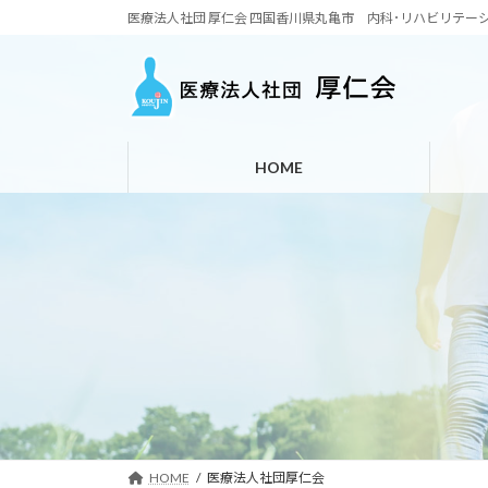
コ
ナ
医療法人社団 厚仁会 四国香川県丸亀市 内科･リハビリテー
ン
ビ
テ
ゲ
ン
ー
ツ
シ
へ
ョ
HOME
ス
ン
キ
に
ッ
移
プ
動
HOME
医療法人社団厚仁会