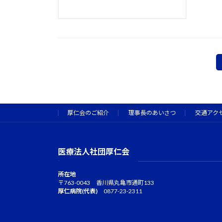
投
稿
ナ
厚仁会のご紹介
理事長のあいさつ
交通アク
ビ
ゲ
医療法人社団厚仁会
ー
シ
所在地
〒763-0043 香川県丸亀市通町133
厚仁病院(代表)
0877-23-2311
ョ
ン