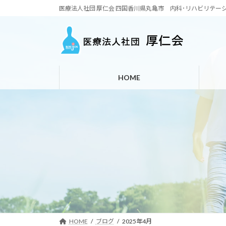
コ
ナ
医療法人社団 厚仁会 四国香川県丸亀市 内科･リハビリテー
ン
ビ
テ
ゲ
ン
ー
ツ
シ
へ
ョ
HOME
ス
ン
キ
に
ッ
移
プ
動
HOME
ブログ
2025年4月