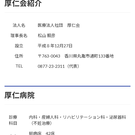
厚仁会紹介
法人名
医療法人社団 厚仁会
理事長名
松山 毅彦
設立
平成８年12月27日
住所
〒763-0043 香川県丸亀市通町133番地
TEL
0877-23-2311（代表）
厚仁病院
診療
内科・産婦人科・リハビリテーション科・泌尿器科
科目
（不妊治療）
総病床 42床