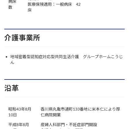
病床
医療保険適用：一般病床 42
数
床
介護事業所
地域密着型認知症対応型共同生活介護 グループホームこうじ
ん
沿革
昭和43年8月
香川県丸亀市通町133番地に米本仁により厚
10日
仁病院開業
平成8年8月
産婦人科部門・不妊症部門開設