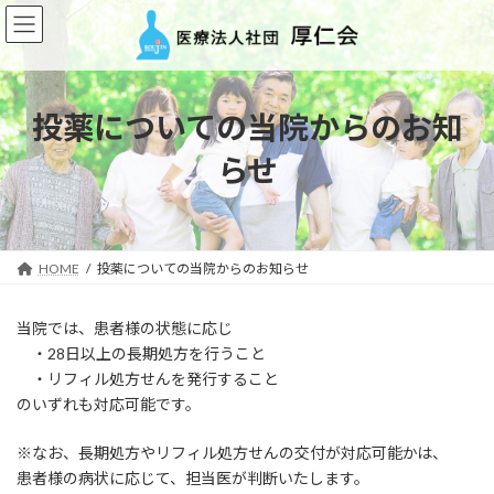
コ
ナ
ン
ビ
テ
ゲ
ン
ー
ツ
シ
投薬についての当院からのお知
へ
ョ
ス
ン
らせ
キ
に
ッ
移
プ
動
HOME
投薬についての当院からのお知らせ
当院では、患者様の状態に応じ
・28日以上の長期処方を行うこと
・リフィル処方せんを発行すること
のいずれも対応可能です。
※なお、長期処方やリフィル処方せんの交付が対応可能かは、
患者様の病状に応じて、担当医が判断いたします。